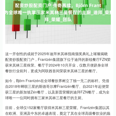
这一开创性的成就于2025年迪拜米其林指南颁奖典礼上璀璨揭晓
配资炒股配资门户，Frantzén集团旗下位于迪拜的新锐餐厅FZN荣
获米其林三星殊荣。餐厅于2024年10月开业，仅数月便跻身全球
餐饮行业前列，更成为阿联酋首间荣获米其林三星的餐厅。
如今，Björn Frantzén在全球餐饮界树立了独一无二的标杆。凭借
自2018年蝉联三星的斯德哥尔摩Frantzén餐厅、自2021年起便荣
获三星的新加坡Zén餐厅，以及新晋荣耀的迪拜FZN餐厅，成为全
球唯一一位同时拥有三家米其林三星餐厅的主厨。
目前，全球仅152家餐厅获得米其林三星荣耀。Frantzén集团以其
在欧洲、亚洲及中东的卓越表现，奠定了其在全球高级餐饮业的巅