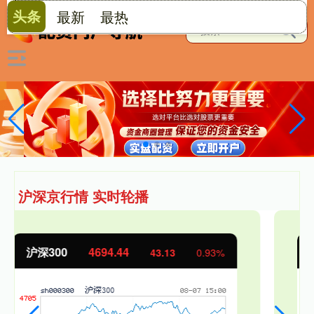
头条
最新
最热
沪深京行情 实时轮播
北证50
1134.24
11.37
1.01%