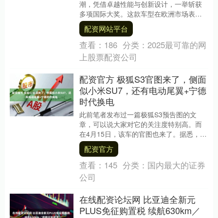
潮，凭借卓越性能与创新设计，一举斩获
多项国际大奖。这款车型在欧洲市场表现
尤为亮眼，订单量已突破5万大关，充分彰
配资网站平台
显其强大的....
查看：
186
分类：
2025最可靠的网
上股票配资公司
配资官方 极狐S3官图来了，侧面
似小米SU7，还有电动尾翼+宁德
时代换电
此前笔者发布过一篇极狐S3预告图的文
章，可以说大家对它的关注度特别高。而
在4月15日，该车的官图也来了。据悉，新
车定位中型轿车，动力方面提供纯电和增
配资官方
程两个版本，....
查看：
145
分类：
国内最大的证券
公司
在线配资论坛网 比亚迪全新元
PLUS免征购置税 续航630km／