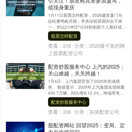
引关注！朋友称其未参加厦马，
或现身重庆
1月11日股票怎样配资，2026建发厦门马
拉松赛鸣枪开跑，李美珍斩获国内女子第
一，并以2小时27分24秒刷新个人最好成
绩。南都N视频记者从知情人士处获悉，福
股票怎样配资
建本....
查看：
216
分类：
2025最可靠的网
上股票配资公司
配资炒股服务中心 上汽的2025：
关山难越，关关跨越！
1月4日，上汽集团官宣了2025年的成绩
单。 数据显示，2025年上汽集团实现销量
450.7万辆，同比增长12.3%，终端零售销
量达到467万辆，继续保持国内领....
配资炒股服务中心
查看：
236
分类：
实体配资公司
股配资网站 回望2025：变局、定
力与价值回归