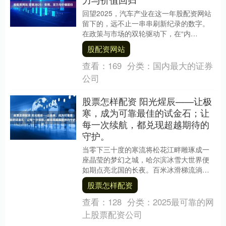
回望2025，汽车产业在这一年股配资网站
留下的，远不止一串串刷新纪录的数字。
在政策与市场的双轮驱动下，在“内
卷”与“反内卷”的激烈博弈中，行业穿越周
股配资网站
期迷雾，展....
查看：
169
分类：
国内最大的证券
公司
股票怎样配资 阳光煋辰——让极
寒，成为可靠最佳的试金石；让
每一次续航，都兑现超越期待的
守护。
当零下三十度的寒流将松花江畔雕琢成一
座晶莹的梦幻之城，哈尔滨冰雪大世界便
如期点亮北国的长夜。百米冰滑梯流淌着
璀璨光影，巍峨的冰雪城堡勾勒出天际线
股票怎样配资
的浪漫轮廓股票怎....
查看：
128
分类：
2025最可靠的网
上股票配资公司