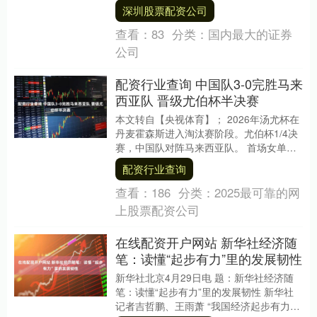
电话都被挂断，为了抢在骗子转走资金前
深圳股票配资公司
阻断骗局，民....
查看：
83
分类：
国内最大的证券
公司
配资行业查询 中国队3-0完胜马来
西亚队 晋级尤伯杯半决赛
本文转自【央视体育】； 2026年汤尤杯在
丹麦霍森斯进入淘汰赛阶段。尤伯杯1/4决
赛，中国队对阵马来西亚队。 首场女单比
赛，王祉怡直落两局击败蕾莎娜配资行业
配资行业查询
查询....
查看：
186
分类：
2025最可靠的网
上股票配资公司
在线配资开户网站 新华社经济随
笔：读懂“起步有力”里的发展韧性
新华社北京4月29日电 题：新华社经济随
笔：读懂“起步有力”里的发展韧性 新华社
记者吉哲鹏、王雨萧 “我国经济起步有力，