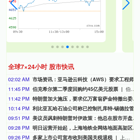
全球7×24小时 股市快讯
02:02 AM
市场资讯：亚马逊云科技（AWS）要求工程师减少CPU资源浪费，算力需求激增造成EC2算力资源紧张。部分工程师申请服务器，过去数小时即可到位，如今需要等待数日。
11:45 PM
伯克希尔第二季度回购约45亿美元股票
伯克希尔第二季度斥资约45亿美元回购自身股票，并在期内买入近200亿美元股票，显示首席执行官阿贝尔正将公司庞大的现金储备更多投入市场。 伯克希尔第一季度开始回购股票，为一年多来的首次。阿贝尔今年早些时候表示，公司重新启动回购，是因为管理层认为股票的“内在价值”高于其市场价格。 CFRA Research分析师Cathy Seifert表示：“投资者会受到回购举措的鼓舞。这也是Greg接掌公司并彰显其主导地位的一种方式。” 此次股票回购为股东带来了自2021年以来规模最大的季度资本回报。伯克希尔第二季度现金储备降至3655亿美元，低于前一季度的约3970亿美元。
11:42 PM
特朗普加大施压，要求亿万富翁萨金特撤出委内瑞拉
10:14 PM
利比亚瓦哈石油公司称已控制扎库特-锡德拉管道的泄漏，经修复后已恢复运营。
09:51 PM
美议员讽刺特朗普对伊政策：他总在股市开盘前说不打了
09:28 PM
明日运营开始起，上海地铁全网络地面高架区段限速运行
09:26 PM
多家上市公司宣布收到美国关税退税
上市公司公告显示，自7月以来，多家公司宣布已经收到美国关税退税。根据美国最高法院今年2月裁定，《国际紧急经济权力法》不授权总统征收大规模关税。美国国际贸易法院随后下令海关办理相关退款。海关与边境保护局4月20日启动第一阶段退款工作，首批退款于5月11日前后发放。美国海关与边境保护局官员本月4日披露的信息显示，截至7月底，该部门已处理完毕约1000亿美元关税的退款流程并把相关信息提供给财政部用于付款。（中新社）