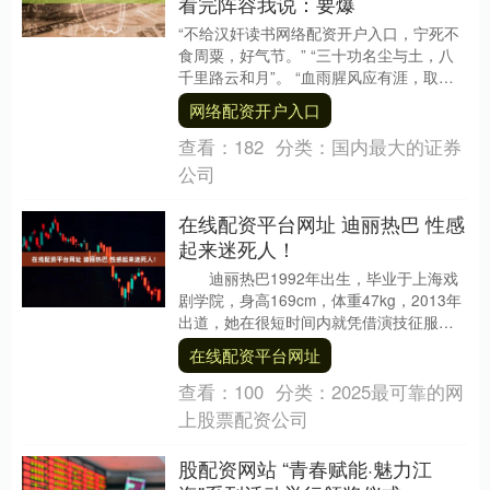
看完阵容我说：要爆
“不给汉奸读书网络配资开户入口，宁死不
食周粟，好气节。” “三十功名尘与土，八
千里路云和月”。 “血雨腥风应有涯，取义
成仁今日事，人间遍种自由花。” 说到抗战
网络配资开户入口
大....
查看：
182
分类：
国内最大的证券
公司
在线配资平台网址 迪丽热巴 性感
起来迷死人！
迪丽热巴1992年出生，毕业于上海戏
剧学院，身高169cm，体重47kg，2013年
出道，她在很短时间内就凭借演技征服观
众，美貌反而只是锦上添花。....
在线配资平台网址
查看：
100
分类：
2025最可靠的网
上股票配资公司
股配资网站 “青春赋能·魅力江