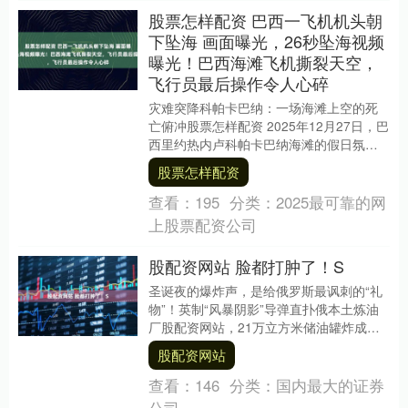
股票怎样配资 巴西一飞机机头朝
下坠海 画面曝光，26秒坠海视频
曝光！巴西海滩飞机撕裂天空，
飞行员最后操作令人心碎
灾难突降科帕卡巴纳：一场海滩上空的死
亡俯冲股票怎样配资 2025年12月27日，巴
西里约热内卢科帕卡巴纳海滩的假日氛围
被一声巨响撕裂。一架拖着广告横幅的超
股票怎样配资
轻型飞....
查看：
195
分类：
2025最可靠的网
上股票配资公司
股配资网站 脸都打肿了！S
圣诞夜的爆炸声，是给俄罗斯最讽刺的“礼
物”！英制“风暴阴影”导弹直扑俄本土炼油
厂股配资网站，21万立方米储油罐炸成火
海，俄军南线油料补给直接砍半——号
股配资网站
称“天下无....
查看：
146
分类：
国内最大的证券
公司