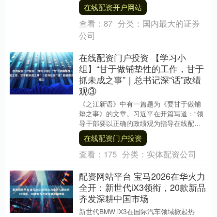
主要指标好于预期，彰显强大韧性和活
在线配资开户网站
力。”....
查看：
87
分类：
国内最大的证券
公司
在线配资门户投资 【学习小
组】“甘于做铺垫性的工作，甘于
抓未成之事”｜总书记深“话”政绩
观③
《之江新语》中有一篇题为《要甘于做铺
垫之事》的文章。习近平在开篇写道：“领
导干部要以正确的政绩观为指导在线配资
门户投资，抓好各项工作。‘功成不必在
在线配资门户投资
我’，要甘于做....
查看：
175
分类：
实体配资公司
配资网站平台 宝马2026在华火力
全开：新世代iX3领衔，20款新品
齐发深耕中国市场
新世代BMW iX3在国际汽车领域掀起热