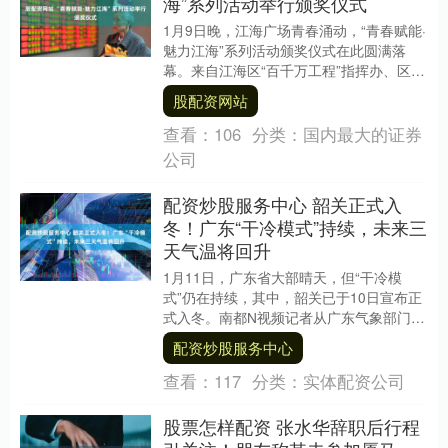
海”系列活动举行颁奖仪式
1月9日晚，江海广场青春涌动，“青春赋能·
魅力江海”系列活动颁奖仪式在此圆满落
幕。来自江海区“百千万工程”指挥办、区委
宣传部、区委社工部、团区委等单位的领
股配资网站
导与8....
查看：
106
分类：
国内最大的证券
公司
配资炒股服务中心 韶关正式入
冬！广东“干冷模式”持续，未来三
天气温将回升
1月11日，广东省大部晴天，但“干冷模
式”仍在持续，其中，韶关已于10日宣布正
式入冬。南都N视频记者从广东气象部门获
悉配资炒股服务中心，受高空槽前西南气
配资炒股服务中心
流影响，....
查看：
117
分类：
实体配资公司
股票怎样配资 张水华辞职后行程