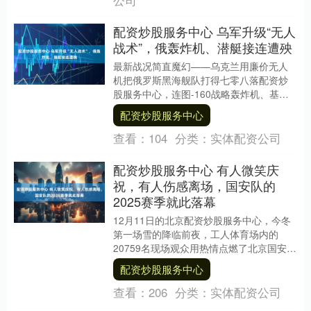
配资炒股服务中心 乌军升级“无人
战术”，俄轰炸机、潜艇接连遭殃
最新战况简直魔幻——乌克兰用廉价无人
机把俄罗斯黑海舰队打得七零八落配资炒
股服务中心，连图-160战略轰炸机、基洛
级潜艇都接连遭殃。最离谱的是，海上无
配资炒股服务中心
人机居然能挂....
查看：
104
分类：
实体配资公司
配资炒股服务中心 有人微笑庆
祝，有人伤感离场，国安队的
2025赛季就此落幕
12月11日的北京配资炒股服务中心，今冬
第一场雪的降临前夜，工人体育场内的
20759名现场观众用热情点燃了北京国安的
赛季最后一个主场。 他们跳跃、歌唱、呼
配资炒股服务中心
喊、泪....
查看：
206
分类：
实体配资公司