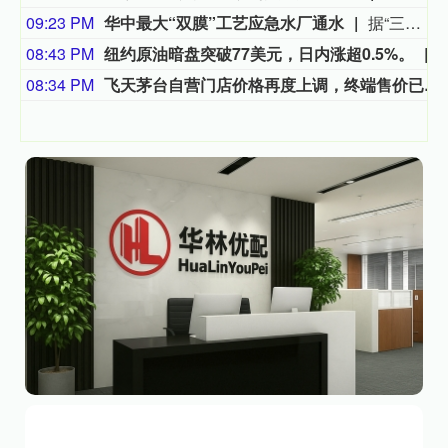
09:23 PM
华中最大“双膜”工艺应急水厂通水
据“三峡小微”公众号消息，8月8日，由三峡集团所属长江环保集团、武汉市水务集团等共同投资建设的华中地区规模最大的“双膜”工艺应急水厂——武汉梁子湖应急水厂并网通水，标志着武汉市江南区域正式构建起“一江一湖”双水源互为备援、灵活调度的供水新格局，为片区660万市民用水安全提供坚实保障。
08:43 PM
纽约原油暗盘突破77美元，日内涨超0.5%。
08:34 PM
飞天茅台自营门店价格再度上调，终端售价已涨至1760元/瓶