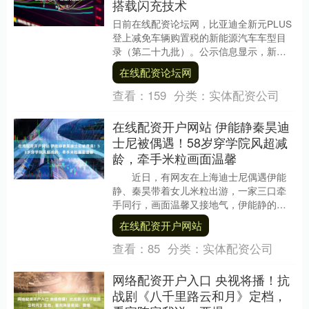
搭载闪充技术
日前在线配资论坛网，比亚迪全新元PLUS
登上减免车辆购置税的新能源汽车车型目
录（第二十九批）。公示信息显示，新车
将提供57.545千瓦时与68.547千瓦时两
在线配资论坛网
种....
查看：
159
分类：
实体配资公司
在线配资开户网站 伊能静秦昊迪
士尼被偶遇！58岁穿学院风超减
龄，牵手米粒画面温馨
近日，有网友在上海迪士尼偶遇伊能
静、秦昊带着女儿米粒出游，一家三口牵
手同行，画面温馨又接地气，伊能静的穿
搭与状态更是引发热议。 当天伊....
在线配资开户网站
查看：
85
分类：
实体配资公司
网络配资开户入口 央视将播！抗
战剧《八千里路云和月》定档，