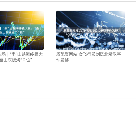
在场｜“串”山越海终极大
股配资网站 女飞行员刘忆北录取事
坐山东烧烤“Ｃ位”
件发酵