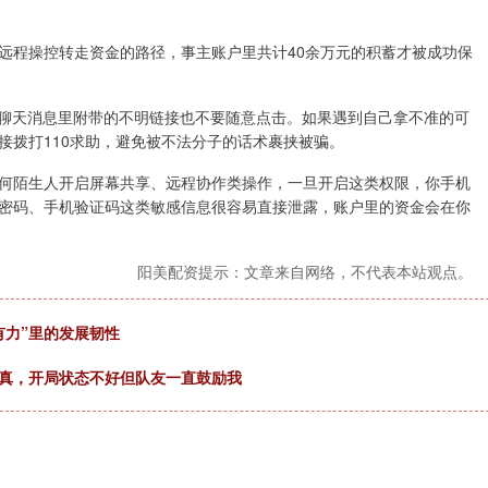
远程操控转走资金的路径，事主账户里共计40余万元的积蓄才被成功保
、聊天消息里附带的不明链接也不要随意点击。如果遇到自己拿不准的可
接拨打110求助，避免被不法分子的话术裹挟被骗。
何陌生人开启屏幕共享、远程协作类操作，一旦开启这类权限，你手机
密码、手机验证码这类敏感信息很容易直接泄露，账户里的资金会在你
阳美配资提示：文章来自网络，不代表本站观点。
有力”里的发展韧性
成真，开局状态不好但队友一直鼓励我